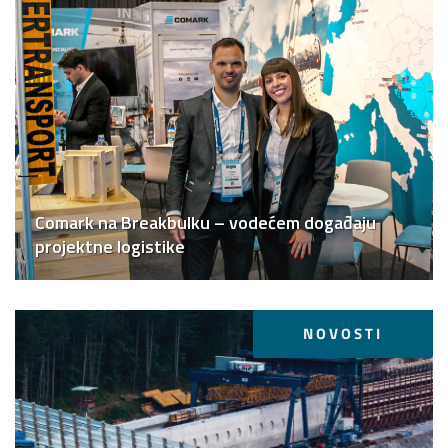
Comark na Breakbulku – vodećem događaju
projektne logistike
NOVOSTI