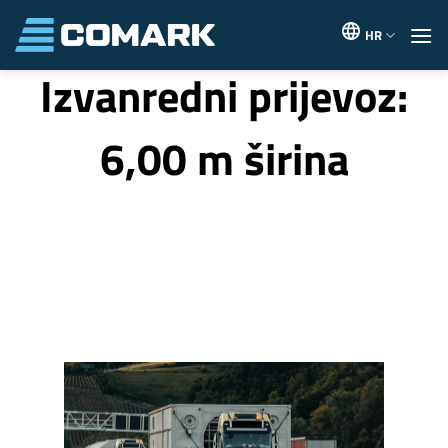
Skip
to
HR
content
Izvanredni prijevoz:
6,00 m širina