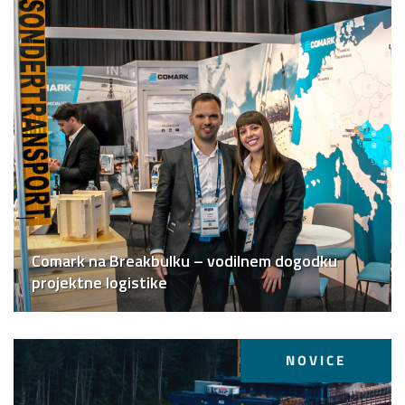
Comark na Breakbulku – vodilnem dogodku
projektne logistike
NOVICE