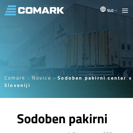
Skoči
na
SLO
vsebino
Comark
Novice
Sodoben pakirni center v
Sloveniji
Sodoben pakirni