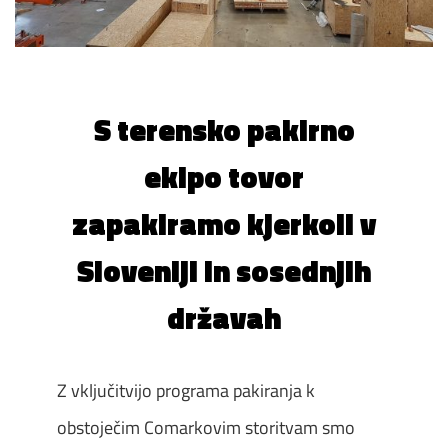
S terensko pakirno
ekipo tovor
zapakiramo kjerkoli v
Sloveniji in sosednjih
državah
Z vključitvijo programa pakiranja k
obstoječim Comarkovim storitvam smo