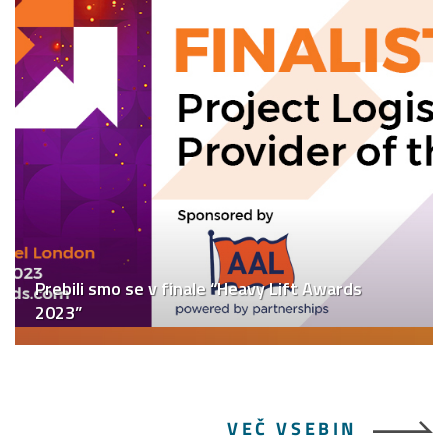
Prebili smo se v finale “Heavy Lift Awards
2023”
VEČ VSEBIN