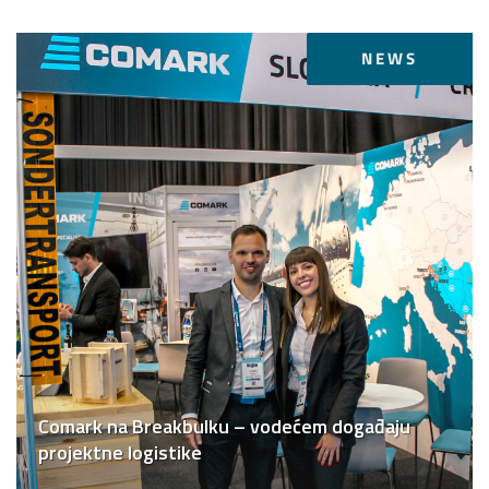
NEWS
Comark na Breakbulku – vodećem događaju
projektne logistike