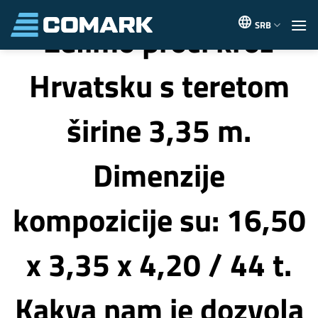
Skip
Želimo proći kroz
to
SRB
content
Hrvatsku s teretom
širine 3,35 m.
Dimenzije
kompozicije su: 16,50
x 3,35 x 4,20 / 44 t.
Kakva nam je dozvola